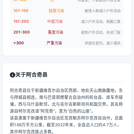
可接受，少数敏感人群注意
101-150
轻度污染
敏感人群减少户外活动
151-200
中度污染
减少户外活动，佩戴口罩
201-300
重度污染
避免户外活动，关闭门窗
>300
严重污染
停留在室内，减少通风
关于阿合奇县
阿合奇县位于新疆维吾尔自治区西部，地处天山南脉腹地，东
与拜城县相连，南与巴音郭楞蒙古自治州的轮台县、库车市接
壤，西与乌什县毗邻，北与吉尔吉斯斯坦共和国交界。其名称
源自柯尔克孜语“阿克奇”，意为“白色的山崖”。
该县隶属于新疆维吾尔自治区克孜勒苏柯尔克孜自治州，总面
积1.68万平方公里，截至2022年末，全县总人口约4.7万人，
其中柯尔克孜族占多数。