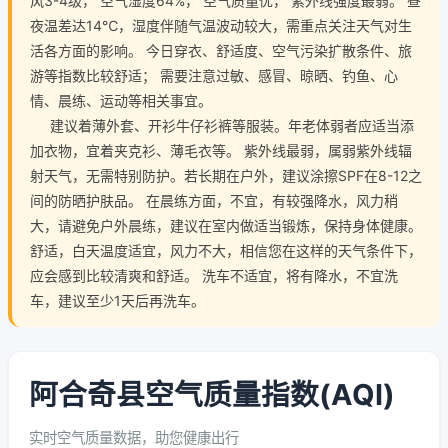
风3-4级， 空气湿度64%， 空气质量优， 紫外线强度最弱。 昼
夜温差达14℃，湿度伴随气温波动较大，需重点关注天气对生
活各方面的影响。 今日穿衣、舒适度、空气污染扩散条件、旅
游等指数比较舒适； 需要注意过敏、感冒、晾晒、钓鱼、心
情、晨练、运动等相关事宜。
建议着薄外套、开衫牛仔衫裤等服装。年老体弱者应适当添
加衣物，宜着夹克衫、薄毛衣等。 紫外线最弱，属弱紫外线辐
射天气，无需特别防护。若长期在户外，建议涂擦SPF在8-12之
间的防晒护肤品。 在晨练方面，不宜，有较强降水，风力稍
大，请避免户外晨练，建议在室内做适当锻炼，保持身体健康。
舒适，白天温度适宜，风力不大，相信您在这样的天气条件下，
应会感到比较清爽和舒适。 洗车不适宜，将有降水，不宜洗
车，建议至少1天后再洗车。
阿合奇县空气质量指数(AQI)
实时空气质量数据，助您健康出行