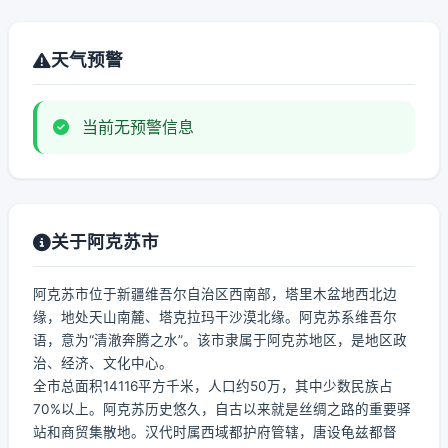
天气预警
当前无预警信息
关于阿克苏市
阿克苏市位于新疆维吾尔自治区西南部，塔里木盆地西北边
缘，地处天山南麓、塔克拉玛干沙漠北缘。阿克苏系维吾尔
语，意为“清澈奔腾之水”。该市隶属于阿克苏地区，是地区政
治、经济、文化中心。
全市总面积14116平方千米，人口约50万，其中少数民族占
70%以上。阿克苏历史悠久，自古以来就是丝绸之路的重要驿
站和商贸集散地。汉代时属西域都护府管辖，唐设龟兹都督