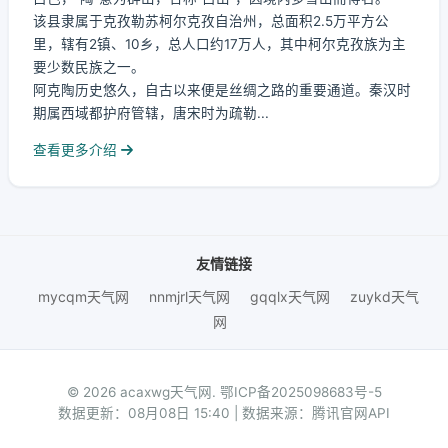
该县隶属于克孜勒苏柯尔克孜自治州，总面积2.5万平方公
里，辖有2镇、10乡，总人口约17万人，其中柯尔克孜族为主
要少数民族之一。
阿克陶历史悠久，自古以来便是丝绸之路的重要通道。秦汉时
期属西域都护府管辖，唐宋时为疏勒...
查看更多介绍
友情链接
mycqm天气网
nnmjrl天气网
gqqlx天气网
zuykd天气
网
© 2026 acaxwg天气网.
鄂ICP备2025098683号-5
数据更新：08月08日 15:40 | 数据来源：腾讯官网API