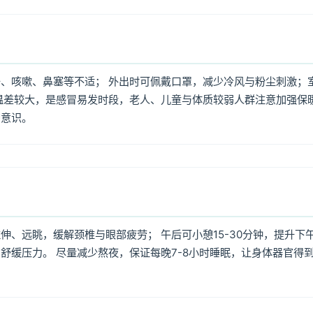
、咳嗽、鼻塞等不适； 外出时可佩戴口罩，减少冷风与粉尘刺激；
温差较大，是感冒易发时段，老人、儿童与体质较弱人群注意加强保
护意识。
、远眺，缓解颈椎与眼部疲劳； 午后可小憩15-30分钟，提升下
舒缓压力。 尽量减少熬夜，保证每晚7-8小时睡眠，让身体器官得