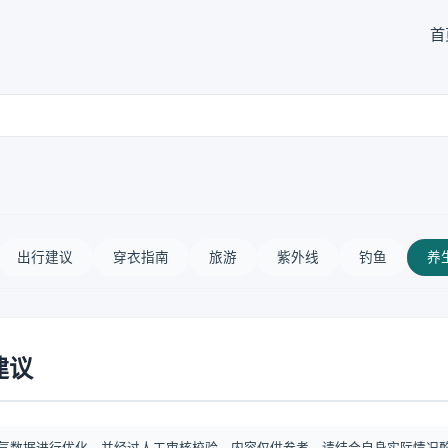
首
出行建议
穿衣指南
旅游
紫外线
钓鱼
养
建议
气数据进行优化，并经过人工审核校验。内容仅供参考，请结合自身实际情况