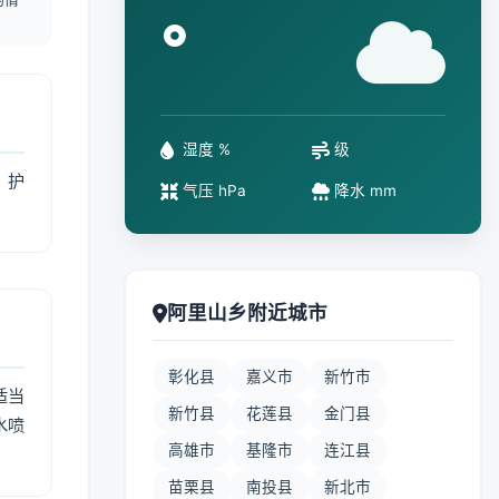
°
湿度 %
级
、护
气压 hPa
降水 mm
阿里山乡附近城市
彰化县
嘉义市
新竹市
适当
新竹县
花莲县
金门县
水喷
高雄市
基隆市
连江县
苗栗县
南投县
新北市