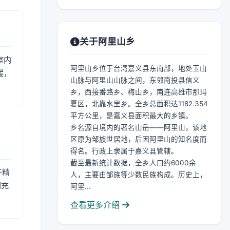
关于阿里山乡
室内
阿里山乡位于台湾嘉义县东南部，地处玉山
暖，
山脉与阿里山山脉之间，东邻南投县信义
乡，西接番路乡、梅山乡，南连高雄市那玛
夏区，北靠水里乡。全乡总面积达1182.354
平方公里，是嘉义县面积最大的乡镇。
乡名源自境内的著名山岳——阿里山，该地
区原为邹族世居地，后因阿里山的知名度而
得名。行政上隶属于嘉义县管辖。
截至最新统计数据，全乡人口约6000余
午精
人，主要由邹族等少数民族构成。历史上，
到充
阿里...
查看更多介绍