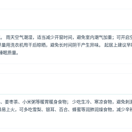
。 雨天空气潮湿，适当减少开窗时间，避免室内潮气加重；可开启
尽量用洗衣机甩干后晾晒，避免长时间阴干产生异味。 起居上建议早
高睡眠质量。
、姜枣茶、小米粥等暖胃暖身食物； 少吃生冷、寒凉食物，避免刺
燥易上火，可多吃雪梨、银耳、百合、蜂蜜等润肺润燥食物，减少辛