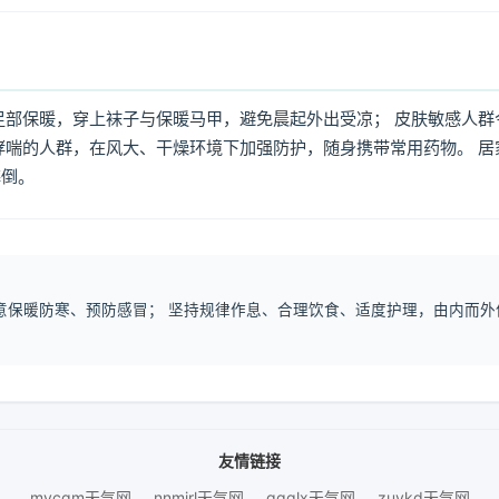
足部保暖，穿上袜子与保暖马甲，避免晨起外出受凉； 皮肤敏感人群
哮喘的人群，在风大、干燥环境下加强防护，随身携带常用药物。 居
摔倒。
注意保暖防寒、预防感冒； 坚持规律作息、合理饮食、适度护理，由内而外
友情链接
mycqm天气网
nnmjrl天气网
gqqlx天气网
zuykd天气网