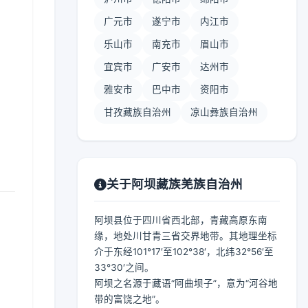
广元市
遂宁市
内江市
乐山市
南充市
眉山市
宜宾市
广安市
达州市
】
雅安市
巴中市
资阳市
甘孜藏族自治州
凉山彝族自治州
关于阿坝藏族羌族自治州
阿坝县位于四川省西北部，青藏高原东南
缘，地处川甘青三省交界地带。其地理坐标
介于东经101°17′至102°38′，北纬32°56′至
33°30′之间。
阿坝之名源于藏语“阿曲坝子”，意为“河谷地
带的富饶之地”。