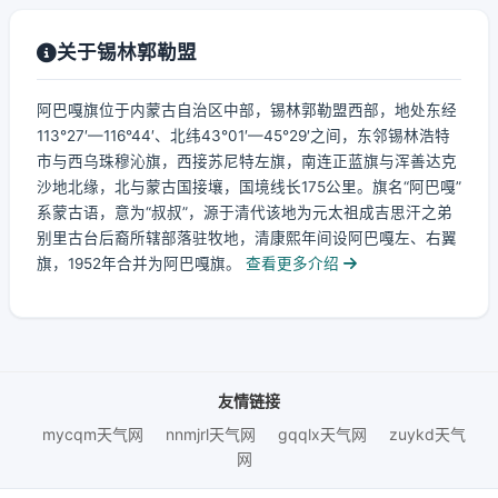
关于锡林郭勒盟
阿巴嘎旗位于内蒙古自治区中部，锡林郭勒盟西部，地处东经
113°27′—116°44′、北纬43°01′—45°29′之间，东邻锡林浩特
市与西乌珠穆沁旗，西接苏尼特左旗，南连正蓝旗与浑善达克
沙地北缘，北与蒙古国接壤，国境线长175公里。旗名“阿巴嘎”
系蒙古语，意为“叔叔”，源于清代该地为元太祖成吉思汗之弟
别里古台后裔所辖部落驻牧地，清康熙年间设阿巴嘎左、右翼
旗，1952年合并为阿巴嘎旗。
查看更多介绍
友情链接
mycqm天气网
nnmjrl天气网
gqqlx天气网
zuykd天气
网