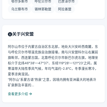
鄂尔多斯市
呼伦贝尔市
巴彦淖尔市
乌兰察布市
锡林郭勒盟
阿拉善盟
关于兴安盟
阿尔山市位于内蒙古自治区东北部，地处大兴安岭西南麓，东
与呼伦贝尔市鄂温克族自治旗接壤，南与兴安盟科尔沁右翼前
旗毗邻，西连蒙古国，北靠呼伦贝尔市新巴尔虎左旗，地理坐
标介于北纬46°38′—47°37′、东经119°28′—121°23′之间，属
寒温带大陆性季风气候，年均气温约-2.8℃，冬季漫长寒冷，
夏季凉爽湿润。
“阿尔山”系蒙古语“热泉”之意，因境内拥有亚洲最大的地表冷
矿泉群及丰富的...
查看更多介绍