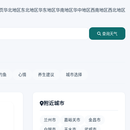
页
华北地区
东北地区
华东地区
华南地区
华中地区
西南地区
西北地区
查询天气
钓鱼
心情
养生建议
城市选择
附近城市
兰州市
嘉峪关市
金昌市
白银市
天水市
武威市