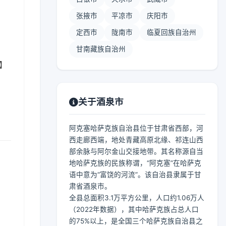
张掖市
平凉市
庆阳市
定西市
陇南市
临夏回族自治州
甘南藏族自治州
 】
关于酒泉市
阿克塞哈萨克族自治县位于甘肃省西部，河
西走廊西端，地处青藏高原北缘、祁连山西
部余脉与阿尔金山交接地带。其名称源自当
地哈萨克族的民族称谓，“阿克塞”在哈萨克
语中意为“富饶的河流”。该自治县隶属于甘
肃省酒泉市。
全县总面积3.1万平方公里，人口约1.06万人
（2022年数据），其中哈萨克族占总人口
的75%以上，是全国三个哈萨克族自治县之