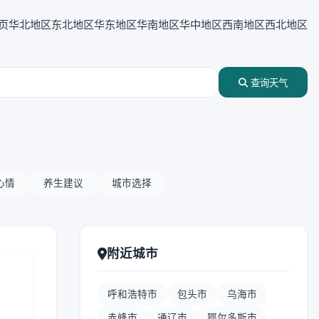
页
华北地区
东北地区
华东地区
华南地区
华中地区
西南地区
西北地区
查询天气
心情
养生建议
城市选择
附近城市
呼和浩特市
包头市
乌海市
赤峰市
通辽市
鄂尔多斯市