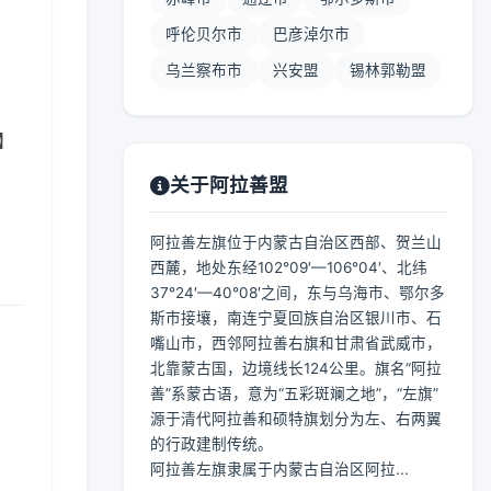
呼伦贝尔市
巴彦淖尔市
乌兰察布市
兴安盟
锡林郭勒盟
 】
关于阿拉善盟
阿拉善左旗位于内蒙古自治区西部、贺兰山
西麓，地处东经102°09′—106°04′、北纬
37°24′—40°08′之间，东与乌海市、鄂尔多
斯市接壤，南连宁夏回族自治区银川市、石
嘴山市，西邻阿拉善右旗和甘肃省武威市，
北靠蒙古国，边境线长124公里。旗名“阿拉
善”系蒙古语，意为“五彩斑斓之地”，“左旗”
源于清代阿拉善和硕特旗划分为左、右两翼
的行政建制传统。
阿拉善左旗隶属于内蒙古自治区阿拉...