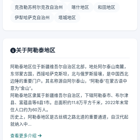
克孜勒苏柯尔克孜自治州
喀什地区
和田地区
伊犁哈萨克自治州
塔城地区
关于阿勒泰地区
阿勒泰地区位于新疆维吾尔自治区北部，地处阿尔泰山南麓，
东邻蒙古国，西接哈萨克斯坦，北与俄罗斯接壤，是中国西北
边陲的重要门户。其名称源自阿尔泰山，“阿勒泰”在蒙古语中
意为“金山”。
阿勒泰地区隶属于新疆维吾尔自治区，下辖阿勒泰市、布尔津
县、富蕴县等6县1市。总面积约11.8万平方千米，2022年末常
住人口约为60万人。
历史上，阿勒泰地区是古丝绸之路北道的重要通道，自汉代起
就纳入中...
查看更多介绍