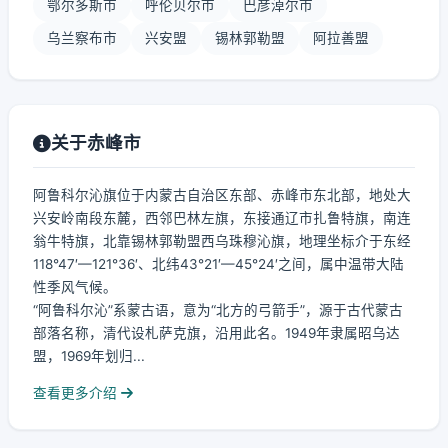
鄂尔多斯市
呼伦贝尔市
巴彦淖尔市
乌兰察布市
兴安盟
锡林郭勒盟
阿拉善盟
关于赤峰市
阿鲁科尔沁旗位于内蒙古自治区东部、赤峰市东北部，地处大
兴安岭南段东麓，西邻巴林左旗，东接通辽市扎鲁特旗，南连
翁牛特旗，北靠锡林郭勒盟西乌珠穆沁旗，地理坐标介于东经
118°47′—121°36′、北纬43°21′—45°24′之间，属中温带大陆
性季风气候。
“阿鲁科尔沁”系蒙古语，意为“北方的弓箭手”，源于古代蒙古
部落名称，清代设札萨克旗，沿用此名。1949年隶属昭乌达
盟，1969年划归...
查看更多介绍