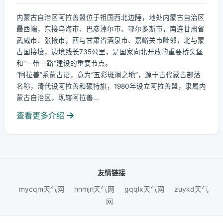
内蒙古自治区阿拉善盟位于祖国西北边陲，地处内蒙古自治区
最西端，东接乌海市、巴彦淖尔市、鄂尔多斯市，南连甘肃省
武威市、张掖市，西与甘肃省酒泉市、嘉峪关市毗邻，北与蒙
古国接壤，边境线长735公里，是国家向北开放的重要桥头堡
和“一带一路”建设的重要节点。
“阿拉善”系蒙古语，意为“五彩斑斓之地”，源于古代蒙古部落
名称，清代设阿拉善和硕特旗，1980年设立阿拉善盟，隶属内
蒙古自治区，现辖阿拉善...
查看更多介绍
友情链接
mycqm天气网
nnmjrl天气网
gqqlx天气网
zuykd天气
网