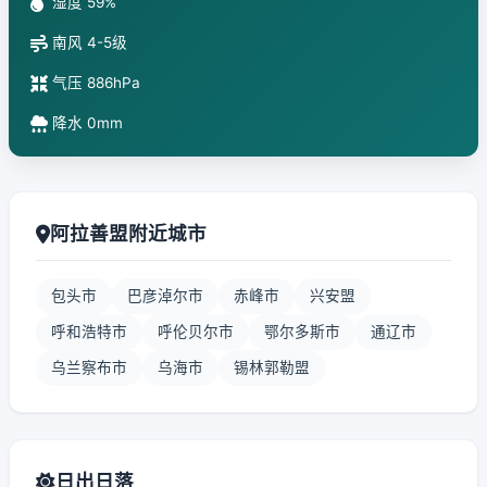
湿度 59%
南风 4-5级
气压 886hPa
降水 0mm
阿拉善盟附近城市
包头市
巴彦淖尔市
赤峰市
兴安盟
呼和浩特市
呼伦贝尔市
鄂尔多斯市
通辽市
乌兰察布市
乌海市
锡林郭勒盟
日出日落