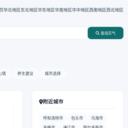
页
华北地区
东北地区
华东地区
华南地区
华中地区
西南地区
西北地区
查询天气
心情
养生建议
城市选择
附近城市
呼和浩特市
包头市
乌海市
赤峰市
通辽市
鄂尔多斯市