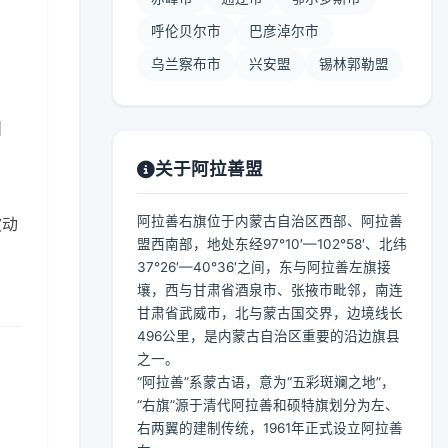
呼伦贝尔市
巴彦淖尔市
乌兰察布市
兴安盟
锡林郭勒盟
】
关于阿拉善盟
阿拉善右旗位于内蒙古自治区西部、阿拉善
波动
盟西南部，地处东经97°10′—102°58′、北纬
37°26′—40°36′之间，东与阿拉善左旗接
壤，西与甘肃省酒泉市、张掖市毗邻，南连
甘肃省武威市，北与蒙古国交界，边境线长
496公里，是内蒙古自治区重要的沿边旗县
之一。
“阿拉善”系蒙古语，意为“五彩斑斓之地”，
“右旗”源于清代阿拉善和硕特旗划分为左、
右两翼的建制传统，1961年正式设立阿拉善