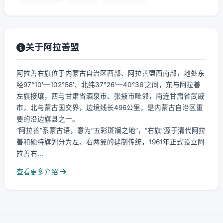
关于阿拉善盟
阿拉善右旗位于内蒙古自治区西部、阿拉善盟西南部，地处东
经97°10′—102°58′、北纬37°26′—40°36′之间，东与阿拉善
左旗接壤，西与甘肃省酒泉市、张掖市毗邻，南连甘肃省武威
市，北与蒙古国交界，边境线长496公里，是内蒙古自治区重
要的沿边旗县之一。
“阿拉善”系蒙古语，意为“五彩斑斓之地”，“右旗”源于清代阿拉
善和硕特旗划分为左、右两翼的建制传统，1961年正式设立阿
拉善右...
查看更多介绍